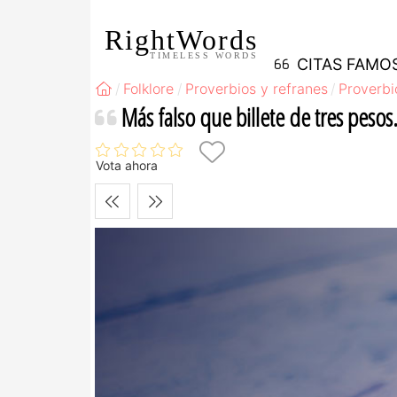
RightWords
TIMELESS WORDS
CITAS FAMO
Folklore
Proverbios y refranes
Proverbi
Más falso que billete de tres pesos
Vota ahora