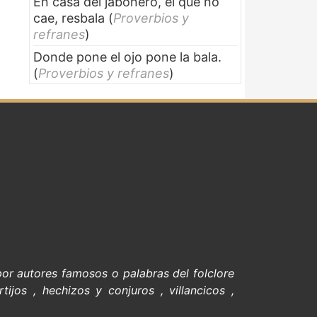
En casa del jabonero, el que no
cae, resbala
(
Proverbios y
refranes
)
Donde pone el ojo pone la bala.
(
Proverbios y refranes
)
 por
autores famosos
o palabras del
folclore
rtijos
,
hechizos y conjuros
,
villancicos
,