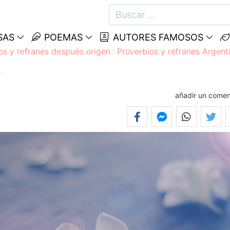
SAS
POEMAS
AUTORES FAMOSOS
os y refranes después origen
Proverbios y refranes Argent
.
añadir un comen