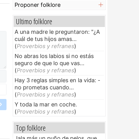
Proponer folklore
Ultimo folklore
A una madre le preguntaron: "¿A
cuál de tus hijos amas...
(
Proverbios y refranes
)
No abras los labios si no estás
seguro de que lo que vas...
(
Proverbios y refranes
)
Hay 3 reglas simples en la vida: -
no prometas cuando...
(
Proverbios y refranes
)
Y toda la mar en coche.
(
Proverbios y refranes
)
Top folklore
Jala más un puño de pelos, que