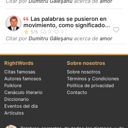
Citar por
Dumitru Găleşanu
acerca de
amor
Las palabras se pusieron en
movimiento, como significado...
Citar por
Dumitru Găleşanu
acerca de
amor
RightWords
Sobre nosotros
Citas famosas
Sobre nosotros
Autores famosos
Términos y Condiciones
Folklore
Política de privacidad
Cenáculo literario
Contacto
Diccionario
Eventos del día
Artículos