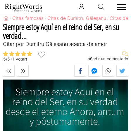
RightWords
TIMELESS WORDS
Citas famosas
Citas de Dumitru Găleşanu
Citas de
Siempre estoy Aquí en el reino del Ser, en su
verdad...
Citar por Dumitru Găleşanu acerca de amor
añadir un comentario
5
/
5
(
1
votar)