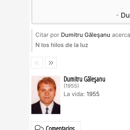
Du
Citar por
Dumitru Găleşanu
acerc
N los hilos de la luz
Dumitru Găleşanu
1955
La vida:
1955
Comentarios