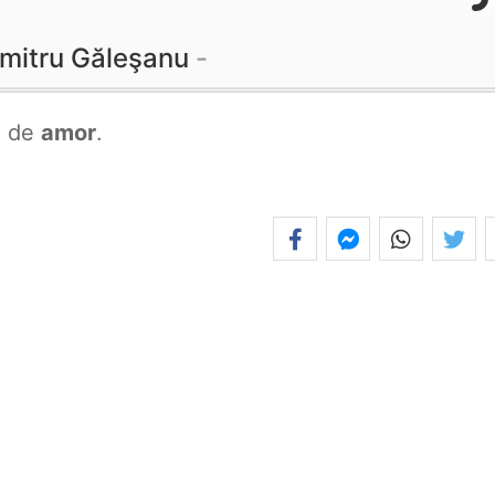
mitru Găleşanu
a de
amor
.