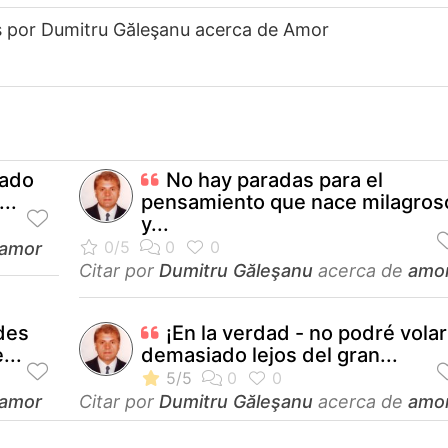
s por Dumitru Găleşanu acerca de Amor
dado
No hay paradas para el
..
pensamiento que nace milagros
y...
amor
Citar por
Dumitru Găleşanu
acerca de
amo
des
¡En la verdad - no podré volar
...
demasiado lejos del gran...
amor
Citar por
Dumitru Găleşanu
acerca de
amo