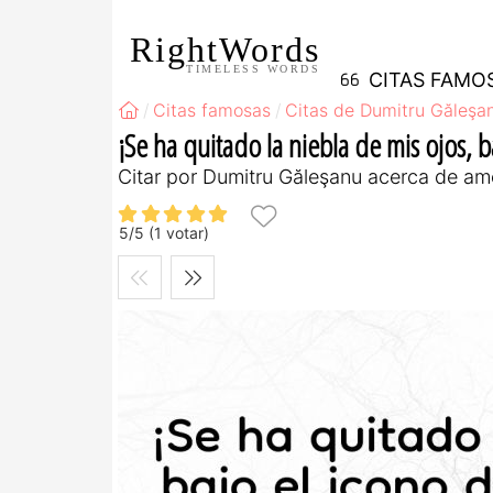
RightWords
TIMELESS WORDS
CITAS FAMO
Citas famosas
Citas de Dumitru Găleşa
¡Se ha quitado la niebla de mis ojos, b
Citar por Dumitru Găleşanu acerca de am
5
/
5
(
1
votar)