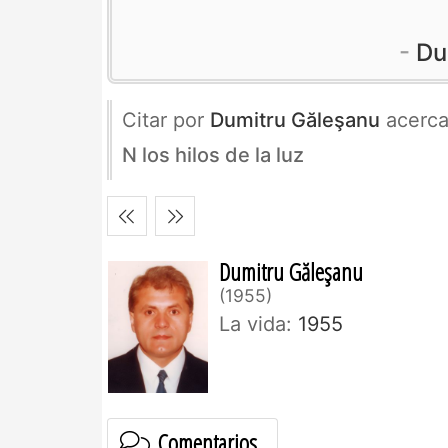
Du
Citar por
Dumitru Găleşanu
acerc
N los hilos de la luz
Dumitru Găleşanu
1955
La vida:
1955
Comentarios