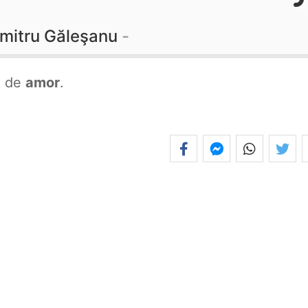
mitru Găleşanu
a de
amor
.