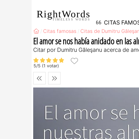
RightWords
TIMELESS WORDS
CITAS FAMO
Citas famosas
Citas de Dumitru Găleşa
El amor se nos había anidado en las al
Citar por Dumitru Găleşanu acerca de am
5
/
5
(
1
votar)