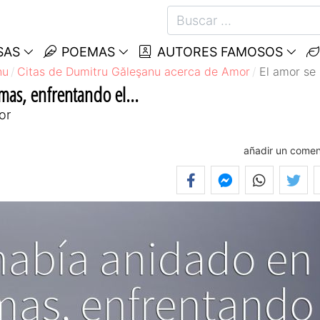
SAS
POEMAS
AUTORES FAMOSOS
nu
Citas de Dumitru Găleşanu acerca de Amor
El amor se 
mas, enfrentando el...
or
añadir un comen