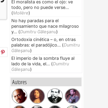
El moralista es como el ojo: ve
todo, pero no puede verse...
(
Molière
)
No hay paradas para el
pensamiento que nace milagroso
y...
(
Dumitru Găleşanu
)
Ortodoxia cinética – o, en otras
palabras: el paradójico...
(
Dumitru
Găleşanu
)
El imperio de la sombra fluye al
lado de la vida, el...
(
Dumitru
Găleşanu
)
Autores