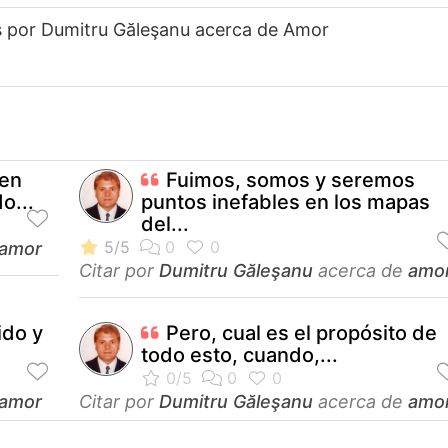
s por Dumitru Găleşanu acerca de Amor
 en
Fuimos, somos y seremos
o...
puntos inefables en los mapas
del...
amor
Citar por
Dumitru Găleşanu
acerca de
amo
ido y
Pero, cual es el propósito de
todo esto, cuando,...
amor
Citar por
Dumitru Găleşanu
acerca de
amo