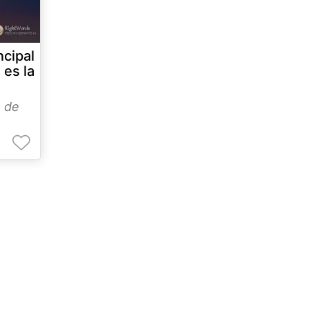
cipal
 es la
 de