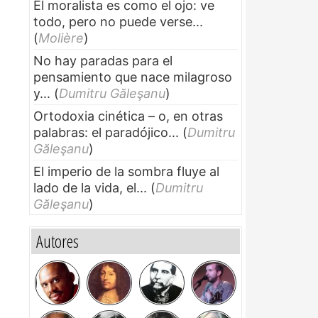
El moralista es como el ojo: ve
todo, pero no puede verse...
(
Molière
)
No hay paradas para el
pensamiento que nace milagroso
y...
(
Dumitru Găleşanu
)
Ortodoxia cinética – o, en otras
palabras: el paradójico...
(
Dumitru
Găleşanu
)
El imperio de la sombra fluye al
lado de la vida, el...
(
Dumitru
Găleşanu
)
Autores