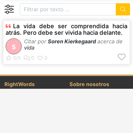
La vida debe ser comprendida hacia
atrás. Pero debe ser vivida hacia delante.
Citar por
Soren Kierkegaard
acerca de
S
vida
RightWords
Sobre nosotros
Citas famosas
Sobre nosotros
Autores famosos
Términos y Condiciones
Folklore
Política de privacidad
Cenáculo literario
Contacto
Diccionario
Eventos del día