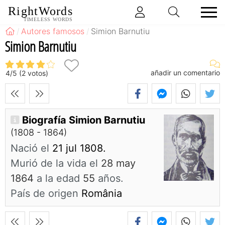
RightWords
TIMELESS WORDS
Autores famosos
Simion Barnutiu
Simion Barnutiu
añadir un comentario
4
/
5
(
2
votos)
Biografía Simion Barnutiu
(1808 - 1864)
Nació el
21 jul 1808.
Murió de la vida el
28 may
1864
a la edad
55
años.
País de origen
România