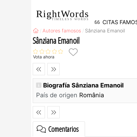
RightWords
TIMELESS WORDS
CITAS FAMO
Autores famosos
Sânziana Emanoil
Sânziana Emanoil
Vota ahora
Biografía Sânziana Emanoil
País de origen
România
Comentarios