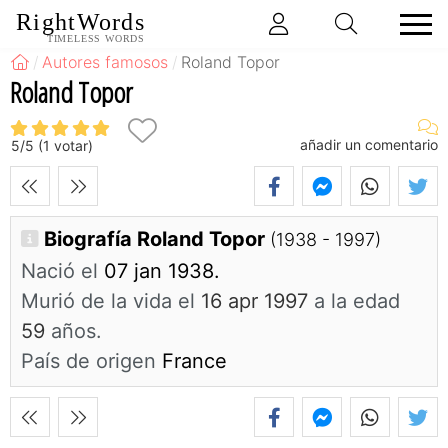
RightWords
TIMELESS WORDS
Autores famosos
Roland Topor
Roland Topor
añadir un comentario
5
/
5
(
1
votar)
Biografía Roland Topor
(1938 - 1997)
Nació el
07 jan 1938.
Murió de la vida el
16 apr 1997
a la edad
59
años.
País de origen
France