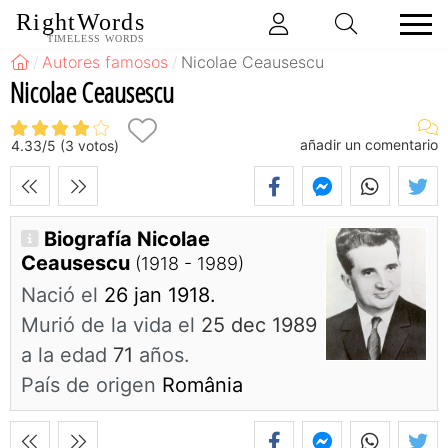
RightWords
TIMELESS WORDS
Autores famosos
Nicolae Ceausescu
Nicolae Ceausescu
añadir un comentario
4.33
/
5
(
3
votos)
Biografía Nicolae
Ceausescu
(1918 - 1989)
Nació el
26 jan 1918.
Murió de la vida el
25 dec 1989
a la edad
71
años.
País de origen
România