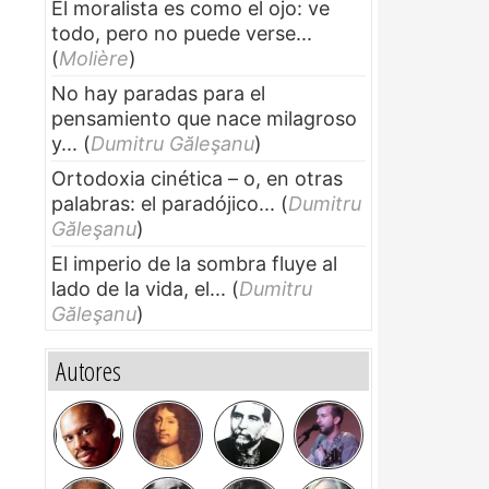
El moralista es como el ojo: ve
todo, pero no puede verse...
(
Molière
)
No hay paradas para el
pensamiento que nace milagroso
y...
(
Dumitru Găleşanu
)
Ortodoxia cinética – o, en otras
palabras: el paradójico...
(
Dumitru
Găleşanu
)
El imperio de la sombra fluye al
lado de la vida, el...
(
Dumitru
Găleşanu
)
Autores