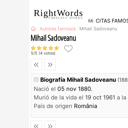
RightWords
TIMELESS WORDS
CITAS FAMO
Autores famosos
Mihail Sadoveanu
Mihail Sadoveanu
5
/
5
(
4
votos)
Biografía Mihail Sadoveanu
(188
Nació el
05 nov 1880.
Murió de la vida el
19 oct 1961
a la
País de origen
România