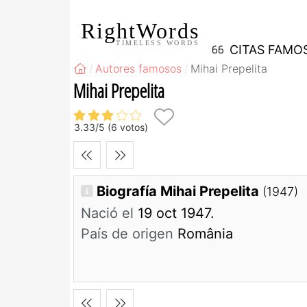
RightWords
TIMELESS WORDS
CITAS FAMO
Autores famosos
Mihai Prepelita
Mihai Prepelita
3.33
/
5
(
6
votos)
Biografía Mihai Prepelita
(1947)
Nació el
19 oct 1947.
País de origen
România