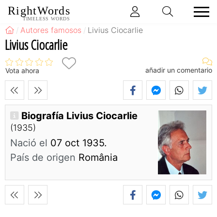
RightWords
TIMELESS WORDS
Autores famosos
Livius Ciocarlie
Livius Ciocarlie
añadir un comentario
Vota ahora
Biografía Livius Ciocarlie
(1935)
Nació el
07 oct 1935.
País de origen
România