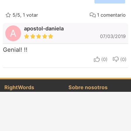
5/5, 1 votar
1 comentario
apostol-daniela
A
07/03/2019
Genial! !!
I apreciate
I do
RightWords
Sobre nosotros
Citas famosas
Sobre nosotros
Autores famosos
Términos y Condiciones
Folklore
Política de privacidad
Cenáculo literario
Contacto
Diccionario