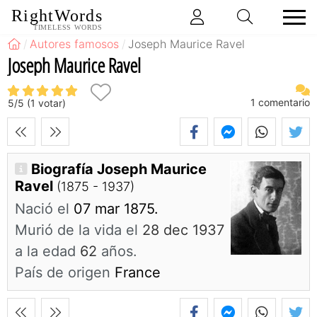
RightWords
TIMELESS WORDS
Autores famosos
Joseph Maurice Ravel
Joseph Maurice Ravel
1
comentario
5
/
5
(
1
votar)
Biografía Joseph Maurice
Ravel
(1875 - 1937)
Nació el
07 mar 1875.
Murió de la vida el
28 dec 1937
a la edad
62
años.
País de origen
France