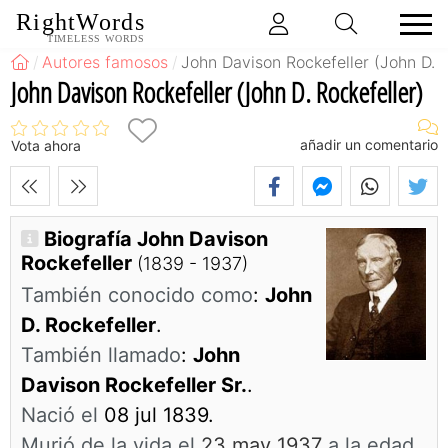
RightWords
TIMELESS WORDS
Autores famosos
John Davison Rockefeller (John D. R
John Davison Rockefeller (John D. Rockefeller)
añadir un comentario
Vota ahora
Biografía John Davison
Rockefeller
(1839 - 1937)
También conocido como
:
John
D. Rockefeller
.
También llamado
:
John
Davison Rockefeller Sr.
.
Nació el
08 jul 1839.
Murió de la vida el
23 may 1937
a la edad