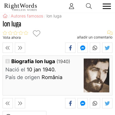
RightWords
TIMELESS WORDS
Autores famosos
Ion Iuga
Ion Iuga
añadir un comentario
Vota ahora
Biografía Ion Iuga
(1940)
Nació el
10 jan 1940.
País de origen
România