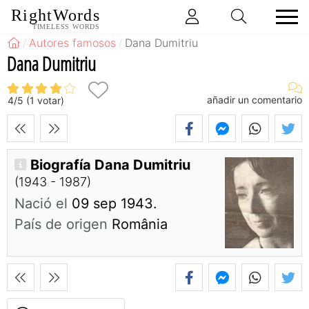
RightWords
TIMELESS WORDS
Autores famosos
Dana Dumitriu
Dana Dumitriu
añadir un comentario
4
/
5
(
1
votar)
Biografía Dana Dumitriu
(1943 - 1987)
Nació el
09 sep 1943.
País de origen
România