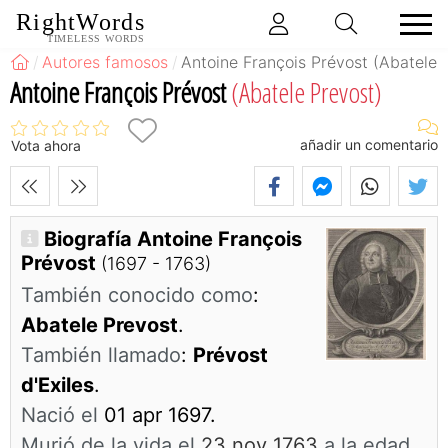
RightWords
TIMELESS WORDS
Autores famosos
Antoine François Prévost (Abatele 
Antoine François Prévost
(Abatele Prevost)
añadir un comentario
Vota ahora
Biografía Antoine François
Prévost
(1697 - 1763)
También conocido como
:
Abatele Prevost
.
También llamado
:
Prévost
d'Exiles
.
Nació el
01 apr 1697.
Murió de la vida el
23 nov 1763
a la edad