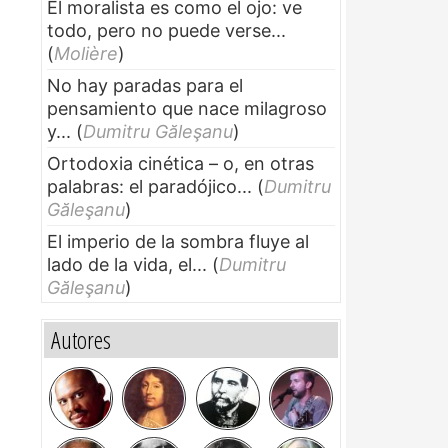
El moralista es como el ojo: ve
todo, pero no puede verse...
(
Molière
)
No hay paradas para el
pensamiento que nace milagroso
y...
(
Dumitru Găleşanu
)
Ortodoxia cinética – o, en otras
palabras: el paradójico...
(
Dumitru
Găleşanu
)
El imperio de la sombra fluye al
lado de la vida, el...
(
Dumitru
Găleşanu
)
Autores